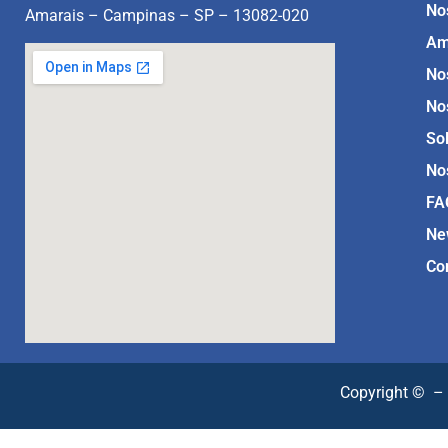
No
Amarais – Campinas – SP – 13082-020
Am
No
No
So
No
FA
Ne
Co
Copyright ©