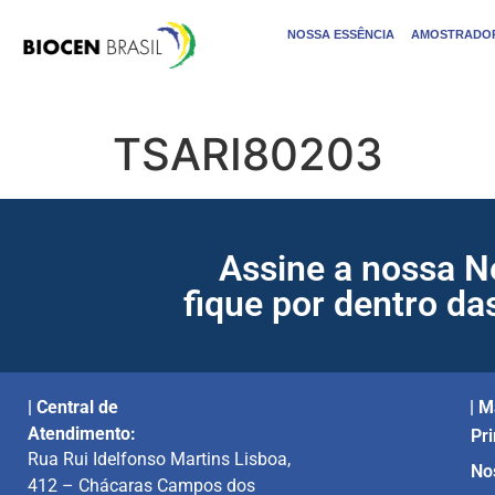
NOSSA ESSÊNCIA
AMOSTRADOR
TSARI80203
Assine a nossa N
fique por dentro da
| Central de
| M
Atendimento:
Pri
Rua Rui Idelfonso Martins Lisboa,
No
412 – Chácaras Campos dos