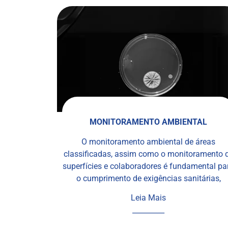
MONITORAMENTO AMBIENTAL
O monitoramento ambiental de áreas
classificadas, assim como o monitoramento 
superfícies e colaboradores é fundamental pa
o cumprimento de exigências sanitárias,
Leia Mais
_________