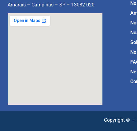
No
Amarais – Campinas – SP – 13082-020
Am
No
No
So
No
FA
Ne
Co
Copyright ©