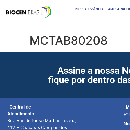
NOSSA ESSÊNCIA
AMOSTRADOR
MCTAB80208
Assine a nossa N
fique por dentro da
| Central de
| M
Atendimento:
Pri
Rua Rui Idelfonso Martins Lisboa,
No
412 – Chácaras Campos dos